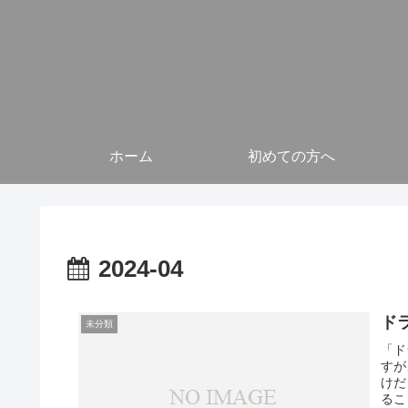
ホーム
初めての方へ
2024-04
ド
未分類
「ド
すが
けだ
るこ