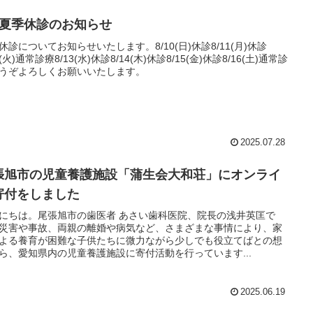
月夏季休診のお知らせ
休診についてお知らせいたします。8/10(日)休診8/11(月)休診
2(火)通常診療8/13(水)休診8/14(木)休診8/15(金)休診8/16(土)通常診
うぞよろしくお願いいたします。
2025.07.28
張旭市の児童養護施設「蒲生会大和荘」にオンライ
寄付をしました
にちは。尾張旭市の歯医者 あさい歯科医院、院長の浅井英匡で
災害や事故、両親の離婚や病気など、さまざまな事情により、家
よる養育が困難な子供たちに微力ながら少しでも役立てばとの想
ら、愛知県内の児童養護施設に寄付活動を行っています...
2025.06.19