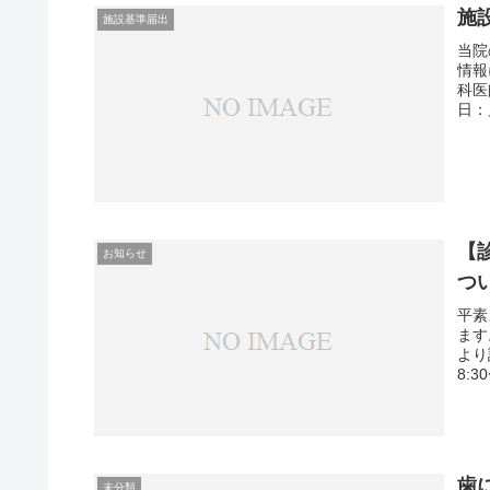
施
施設基準届出
当院
情報
科
日：
【
お知らせ
つ
平素
ます
より
8:3
歯
未分類