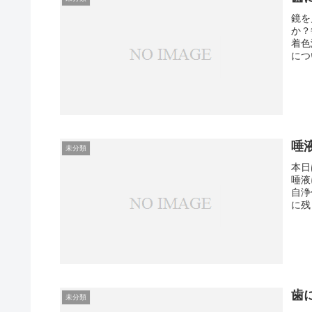
鏡を
か？
着色
につ
唾
未分類
本日
唾液
自浄
に残
歯
未分類