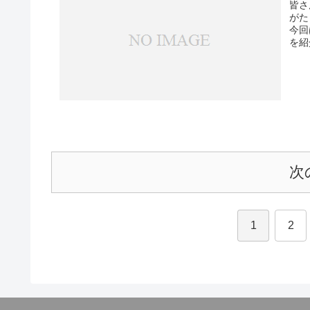
皆さ
がた
今回
を紹
次
1
2