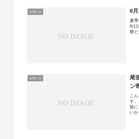
8
お知らせ
夏季
8/1
療ど
尾
お知らせ
ン
こん
す。
族に
いか